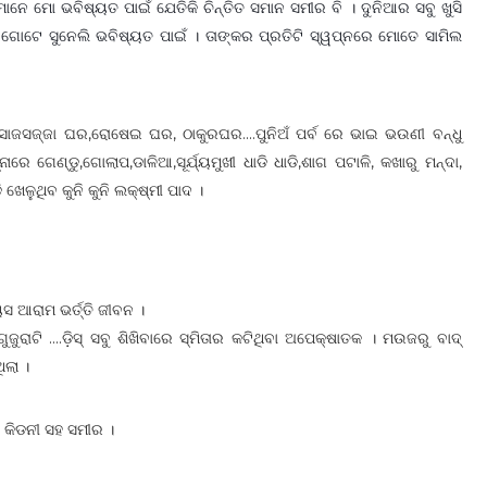
ାନେ ମୋ ଭବିଷ୍ୟତ ପାଇଁ ଯେତିକି ଚିନ୍ତିତ ସମାନ ସମୀର ବି । ଦୁନିଆର ସବୁ ଖୁସି
। ଗୋଟେ ସୁନେଲି ଭବିଷ୍ୟତ ପାଇଁ । ତାଙ୍କର ପ୍ରତିଟି ସ୍ୱପ୍ନରେ ମୋତେ ସାମିଲ
 ସାଜସଜ୍ଜା ଘର,ରୋଷେଇ ଘର, ଠାକୁରଘର....ପୁନିଅଁ ପର୍ବ ରେ ଭାଇ ଭଉଣୀ ବନ୍ଧୁ
 ଗେଣ୍ଡୁ,ଗୋଲାପ,ଡାଳିଆ,ସୂର୍ଯ୍ୟମୁଖୀ ଧାଡି ଧାଡି,ଶାଗ ପଟାଳି, କଖାରୁ ମନ୍ଦା,
 ଖେଳୁଥିବ କୁନି କୁନି ଲକ୍ଷ୍ମୀ ପାଦ ।
ୟସ ଆରାମ ଭର୍ତ୍ତି ଜୀବନ ।
ରାଟି ....ଡ଼ିସ୍ ସବୁ ଶିଖିବାରେ ସ୍ମିତାର କଟିଥିବା ଅପେକ୍ଷାତକ । ମଉଜରୁ ବାଦ୍
ିଲା ।
ିବା କିଡନୀ ସହ ସମୀର ।