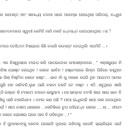
 କମେଣ୍ଟ,ଏବଂ ସାମାନ୍ୟ ଝଗଡା ପରେ ଆରମ୍ଭ ହୋଇଥିଲା ପରିଚୟ, ବନ୍ଧୁତା
େସ ସଚେତନତାରେ ସ୍ୱାମୀ କେମିତି ମାଡି ମକଚି ହନ୍ତସନ୍ତ ହେଇଯାଉଥିଲା । ନା ?
ଳ ଫଟୋରେ ଦେଖି,ତମ ବିଷୟରେ କିଛି ନଜାଣି କମେଣ୍ଟ ଦେଇଥିଲି ଏଇମିତି ....।
ଙ୍ଗେ ଏକ ନିଶ୍ୱାସରେ ଟାଇପ କରି ପଠେଇଦେଲ ମେସେଞ୍ଜରରେ , " ଏକ୍ସକ୍ୟୁଜ ମି
ନିଷ ପୋଷ୍ଟ ହେଇଥିବ ! କେବେ ଭାବିଚ ! ହଷ୍ଟେଲରେ କିମ୍ବା ପିଜିରେ ରହୁଥିବା
଼ିଆ ପିଲା ତିଷ୍ଟିବା କେତେ କଷ୍ଟ.....ଭାତ ବାଁ ରୁ ଡାହାଣ ଘେରି ଥିବ ଆଇଟମ ଆମର
ପୁଣି ମନ ମାନିବନି,ଲୁଣ ପାଣି ଚକଟା ଚକଟି ଟେ ମଷ୍ଟ । ଏଠି...ସବୁଥିରେ ଖାଲି
େଣ୍ଡି ଇଞ୍ଚେ କି ଟମାଟୋ ଚଉଠେ ଭାସୁଥାଏ । ସେ ସାମ୍ବର ଚଟଣି ଖାଇ ଖାଇ ଭାତ ବି
.ଆଖିରୁ ପାଣି ବାହାରିଯାଏ । ତମର କଣ ଅଛି ? ମାଆ ରାନ୍ଧିବାଢି ଶହେ ଡାକ ଦେଉଥିବେ
ଖାଅ ନଖାଅ ଯାହାକର ...ସେତିକିରେ ଚୁପ ରହିଯା'ନ୍ତ ହେଲେ .....ନା.... ଫଟୋ
ତ କେବେ ରୋଷେଇ ଘରେ ପାଦ ବି ପଡିନଥିବ ...! "
ଉ ହଁ ପୁଅମାନଙ୍କୁ କେବଳ ଘରଛାଡି ଦୂରରେ ରହିବାକୁ ପଡେନି କ୍ୟାରିୟର ପାଇଁ