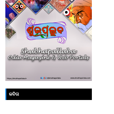
କବିତା