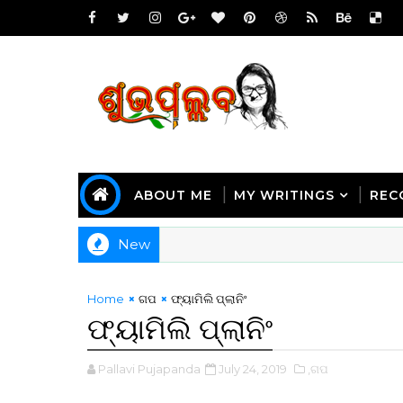
ABOUT ME
MY WRITINGS
REC
New
Home
ଗପ
ଫ୍ୟାମିଲି ପ୍ଲାନିଂ
ଫ୍ୟାମିଲି ପ୍ଲାନିଂ
Pallavi Pujapanda
July 24, 2019
,ଗପ