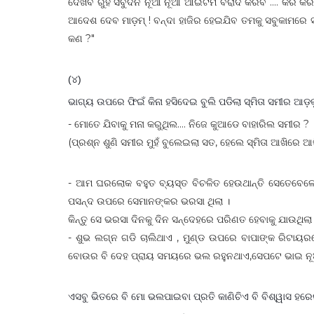
ଦେଖିବ ରୁହ ସବୁଦିନ ନୂଆ ନୂଆ ଆଇଟମ ବରାଦ କରିବି .... କରି କରି ଥ
ଆଦେଶ ଦେବ ମାଡ଼ମ୍ ! ବନ୍ଦା ହାଜିର ହେଇଯିବ ତମକୁ ସବୁକାମରେ ସାହା
କଣ ?"
(୪)
ଭାଗ୍ୟ ଉପରେ ଫିଇଁ କିନା ହସିଦେଇ ବୁଲି ପଡିଲା ସ୍ମିତା ସମୀର ଆଡ଼
- ମୋତେ ଯିବାକୁ ମନା କରୁଥିଲ.... ନିଜେ କୁଆଡେ ବାହାରିଲ ସମୀର ?
(ପ୍ରଶ୍ନ ଶୁଣି ସମୀର ମୁହଁ ବୁଲେଇଲା ସତ, ହେଲେ ସ୍ମିତା ଆଖିରେ ଆଖି 
- ଆମ ଘରଲୋକ ବହୁତ ବ୍ୟସ୍ତ ବିଚଳିତ ହେଉଥାନ୍ତି ସେତେବେଳେ 
ପସନ୍ଦ ଉପରେ ସେମାନଙ୍କର ଭରସା ଥିଲା ।
କିନ୍ତୁ ସେ ଭରସା ଦିନକୁ ଦିନ ସନ୍ଦେହରେ ପରିଣତ ହେବାକୁ ଯାଉଥିଲ
- ଶୁଭ ଲଗ୍ନ ଗଡି ଚାଲିଥାଏ , ମୁଣ୍ଡ ଉପରେ ବାପାଙ୍କ ରିଟାୟରମେଣ୍ଟ
ବୋଉର ବି ଦେହ ପ୍ରାୟ ସମୟରେ ଭଲ ରହୁନଥାଏ,ସେପଟେ ଭାଇ ନୂଆ 
ଏସବୁ ଭିତରେ ବି ମୋ ଭଲପାଇବା ପ୍ରତି କାଣିଚିଏ ବି ବିଶ୍ୱାସ ହରେଇ 