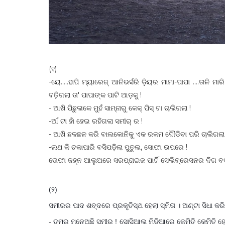
(୧)
-ୟେ.....ହାପି ମ୍ୟାରେଜ୍ ଆନିଭର୍ସରି ଡ଼ିୟର ମାମା-ପାପା ....ତାଳି ମ
ବଢ଼ିଗଲା ତା' ପାପାଙ୍କ ପାଟି ଆଡ଼କୁ !
- ଆଖି ପିଛୁଳାକେ ମୁହଁ ସାମ୍ନାରୁ କେକ୍ ପିସ୍ ଟା ଚାଲିଗଲା !
-ଆଁ ଟା ହାଁ ହେଇ ରହିଗଲା ସମୀର୍ ର !
- ଆଖି ଛଳଛଳ କରି ବାଲକୋନିକୁ ଏକ ରକମ ଦୌଡିବା ପରି ଚାଲିଗଲା ସ
-ଲଥ କି ଚକାପାରି ବସିପଡ଼ିଲା ପୁତୁଲ, ସୋଫା ଉପରେ !
ତୋଫା ଜହ୍ନ ଆଲୁଅରେ ସରପ୍ରାଇଜ ପାର୍ଟି ସେଲିବ୍ରେସନର ଦିଗ ବ
(୨)
ସମୀରର ପାଦ ଶବ୍ଦରେ ପ୍ରକୃତିସ୍ଥ ହେଲା ସ୍ମିତା । ଅଣ୍ଟା ସିଧା କରି ଛ
- ତମର ମନେଅଛି ସମୀର ! ସୋସିଆଲ ମିଡିଆରେ କେମିତି କେମିତି ହେଇ