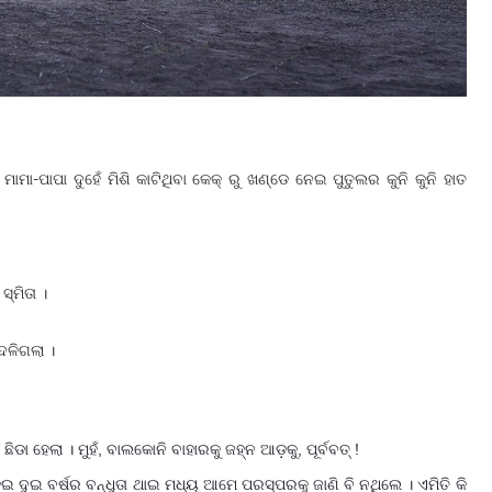
ାରି ମାମା-ପାପା ଦୁହେଁ ମିଶି କାଟିଥିବା କେକ୍ ରୁ ଖଣ୍ଡେ ନେଇ ପୁତୁଲର କୁନି କୁନି ହାତ
୍ମିତା ।
ଦଳିଗଲା ।
ିଡା ହେଲା । ମୁହଁ, ବାଲକୋନି ବାହାରକୁ ଜହ୍ନ ଆଡ଼କୁ, ପୂର୍ବବତ୍ !
 ଦୁଇ ବର୍ଷର ବନ୍ଧୁତା ଥାଇ ମଧ୍ୟ ଆମେ ପରସ୍ପରକୁ ଜାଣି ବି ନଥିଲେ । ଏମିତି କି