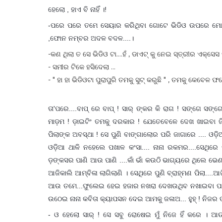
ହେଲୋ , ହାଏ ବି ନାହିଁ ।!
-ପରେ ପରେ ତମେ ସେୟାର କରିଥିବା ଗୋଟେ ଭିଡିଓ ଉପରେ ମୋର
,ଫୋନ ନମ୍ବର ଅଦଳ ବଦଳ....।
-କଣ ଥିଲା ତ ସେ ଭିଡିଓ ଟା....ହଁ , ଡାଏଟ୍ କୁ ନେଇ ସ୍ତ୍ରୀର ଏକ୍ସ
- ସମୀର ଟିକେ ହସିଦେଲା ...
- " ହା ହା ଭିଡିଓଟା ପୁରାପୁରି ତମକୁ ସୁଟ୍ କରୁଛି " , ତମକୁ କେବେ
ତା'ପରେ....ବାପ୍ ରେ ବାପ୍ ! ସାର୍ ଙ୍କର କି ରାଗ ! ସଙ୍ଗେ ସ
ମାଡ଼ମ ! ଡ଼ାଇଟିଂ ତମକୁ ଦରକାର ! ଯେତେବେଳେ ଦେଖ ଖାଇବା ଜି
ପିଲାଙ୍କ ଅବସ୍ଥା ! ସେ ପୁଣି ବାଙ୍ଗାଲୋର ପରି ଜାଗାରେ .... ଓଡ
ଓଡ଼ିଆ ଥାଳି ନହେଲେ ପଖାଳ କଂସା.... ନାନା ରକମର....ସେଥିରେ 
ଡ଼ଙ୍କସର ପାଣି ଆଉ ପାଣି ....କାଁ ଭାଁ କଉଠି ଭାଗ୍ୟରେ ଥିଲେ ଭ
ଆଜିକାଲି ଆମ୍ବିଳା ଲାଗିଲାଣି । ସେଥିରେ ପୁଣି ବ୍ରାହ୍ମଣ ପିଲା...
ଆଉ ତମେ...ଫୁଲେଇ ହେଇ ହଜାର ନଖରା ଦେଖଉଥିବ ନଖାଇବା ପାଇଁ ! 
ଉଠେଇ ନାନା କବିତା କ୍ୟାପସନ ଦେଇ ଆମକୁ ଜଳାଅ... ହୁହ୍ ! ନିଜର 
- ଓ ହେଲୋ ସାର୍ ! ସେ ସବୁ ରୋଷେଇ ମୁଁ ନିଜେ ହିଁ କରେ । ଆ