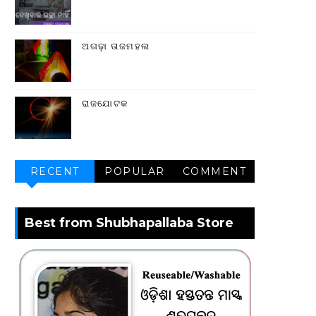
ଅଗଢ଼ା ତାଜମହଲ
ରାଜଯୋଟକ
RECENT
POPULAR
COMMENT
Best from Shubhapallaba Store