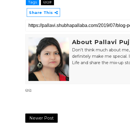
Tags
ଗପ#
Share This
About Pallavi Pu
Don't think much about me, I
definitely make me special. 
Life and share the mix-up sto
ଗପ
Newer Post