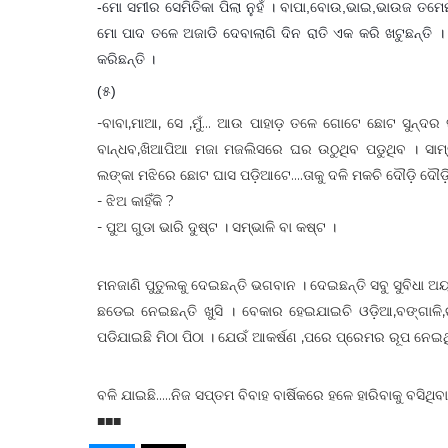
-ମୋ ସମୀର ସେମିତିକା ପିଲା ନୁହଁ । ବାପା,ବୋଉ,ଭାଇ,ଭାଉଜ ତମେମ
ମୋ ପାଦ ତଳେ ଅଜାଡି ଦେବାଲାଗି ଦିନ ରାତି ଏକ କରି ଖଟୁଛନ୍ତି 
କରିଛନ୍ତି ।
(୫)
-ବାବା,ମାଆ, ସେ ,ମୁଁ... ଆଉ ପାହାଡ଼ ତଳେ ଗୋଟେ ଛୋଟ ସୁନ୍ଦର
ବାନ୍ଧବ,ଖିଆପିଆ ମଜା ମଜଲିସରେ ଘର ଉଠୁଥିବ ପଡୁଥିବ । ସାମ୍ନାରେ
ଲଙ୍କା ମଝିରେ ଛୋଟ ଘାସ ପଡ଼ିଆଟେ....ତାକୁ ଦଳି ମକଚି ଦୌଡ଼ି ଦୌଡ଼ି
- ଝିଅ କାହିଁକି ?
- ପୁଅ ଗୁଡା ଭାରି ଦୁଷ୍ଟ । ସମ୍ଭାଳି ବା କଷ୍ଟ ।
ମନଜାଣି ପୁତୁଲକୁ ଦେଇଛନ୍ତି ଭଗବାନ । ଦେଇଛନ୍ତି ସବୁ ସୁବିଧା ଅ
ଛଡେଇ ନେଇଛନ୍ତି ଖୁସି । ବେକାର ହେଇଯାଇଚି ଓଡ଼ିଆ,ବଙ୍ଗାଳି,ଗୁଜୁ
ପଡିଯାଇଛି ମିଠା ପିଠା । ଯେଉଁ ଆକର୍ଷଣ ,ପରେ ପ୍ରେମର ରୂପ ନେଇଥ
ବଳି ଯାଇଛି.....ନିଜ ସପ୍ତମ ବିବାହ ବାର୍ଷିକରେ ହଳେ ହାରିବାକୁ ବସିଥ
■■■