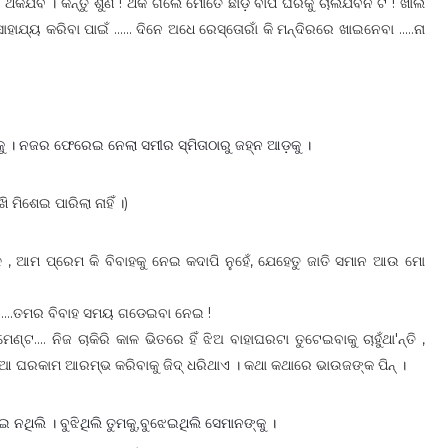
କିଯିବ । କିନ୍ତୁ ଶୁଣ ! ଥକି ଗଲେ ମୋତେ ଛାଡ଼ି ବାପ ଘରକୁ ଚାଲିଯିବନି ଟି ! ଖାଲି
ଯ୍ୟ କରିବା ପାଇଁ ...... ଦିନେ ଅଧେ ରେସ୍ତୋରାଁ କି ମନ୍ଦିରରେ ଖାଇନେବା .....ନା
କୁ । ନଜର ଫେରେଇ ନେଲା ସମୀର ସ୍ମିତାଠାରୁ ଜହ୍ନ ଆଡ଼କୁ ।
ମିଶେଇ ପାରିଲା ନାହିଁ ।)
, ଆମ ପ୍ରେମ କି ବିବାହକୁ ନେଇ କଦାପି ନୁହେଁ, ଯେହେତୁ ଜାତି ସମାନ ଆଉ ମୋ
ା ....ତମର ବିବାହ ସମୟ ଗଡେଇବା ନେଇ !
.... ନିଜ ଚାକିରି କାଳ ଭିତରେ ହିଁ ଝିଅ ବାହାଘରଟା ତୁଟେଇବାକୁ ଚାହୁଁଥା'ନ୍ତି ,
ଘରକାମ ଆରମ୍ଭ କରିବାକୁ ଜିଦ୍ ଧରିଥାଏ । କଥା କଥାରେ ଭାଉଜଙ୍କ ପିନ୍ ।
ନଥିଲି । ବୁଝିଥିଲି ତୁମକୁ,ବୁଝେଇଥିଲି ସେମାନଙ୍କୁ ।