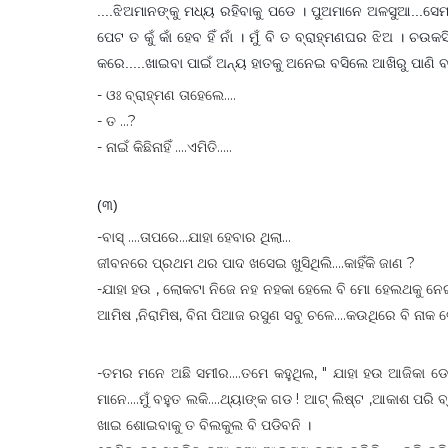
....ଝିଅମାନଙ୍କୁ ମଧ୍ୟ ରହିବାକୁ ପଡେ । ପୁଅମାନେ ଅଳସୁଆ...ସ
ପେଟ ତ କୁଁ କାଁ ହେବ ହିଁ ନାଁ । ମୁଁ ବି ତ ବ୍ରାହ୍ମଣଘର ଝିଅ । ଚଉ
କରେ.....ଖାଇବା ପାଇଁ ଅନ୍ୟ ହାତକୁ ଅନେଇ ବସିଲେ ଆଖିରୁ ପାଣି ବା
- ଓଃ ବ୍ରାହ୍ମଣ ତାହେଲେ....
- ତ ...?
- ନାଇଁ କିଛିନାହିଁ ....ଏମିତି.....
(୩)
-ବାସ୍ ....ତାପରେ...ଯାହା ହେବାର ଥିଲା...
ଜୀବନରେ ପ୍ରଥମ ଥର ପାଦ ଖସେଇ ଖୁସିଥିଲି....କାହିଁକି ଜାଣ ?
-ଯାହା ହଉ , ଲୋକଟା ନିଜେ ନହ ନହକା ହେଲେ ବି ମୋ ହେଲଥକୁ ନେ
ଆମିଷ ,ନିରାମିଷ, ବିନା ପିଆଜ ରସୁଣ ସବୁ ଚଳେ....କଉଥିରେ ବି ନାକ ଟେକ
-ତମର ମନେ ଅଛି ସମୀର....ତମେ କହୁଥିଲ, " ଯାହା ହଉ ଆଜିକା ଡେଟ
ମାନେ....ମୁଁ ବହୁତ ଲକି....ଥ୍ୟାଙ୍କ ଗଡ ! ଆଟ୍ ଲିଷ୍ଟ ,ଆକାଶ ପରି 
ଖାଇ ଶୋଇବାକୁ ତ ବିଲକୁଲ ବି ପଡିବନି ।