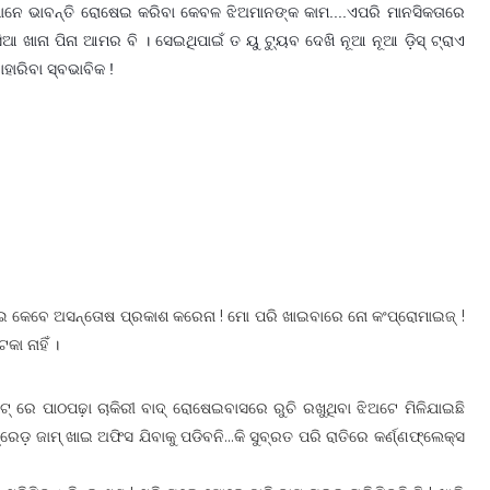
େମାନେ ଭାବନ୍ତି ରୋଷେଇ କରିବା କେବଳ ଝିଅମାନଙ୍କ କାମ....ଏପରି ମାନସିକତାରେ
କସିଆ ଖାନା ପିନା ଆମର ବି । ସେଇଥିପାଇଁ ତ ୟୁ ଟ୍ୟୁବ ଦେଖି ନୂଆ ନୂଆ ଡ଼ିସ୍ ଟ୍ରାଏ
ହାରିବା ସ୍ବଭାବିକ !
ଇ କେବେ ଅସନ୍ତୋଷ ପ୍ରକାଶ କରେନା ! ମୋ ପରି ଖାଇବାରେ ନୋ କଂପ୍ରୋମାଇଜ୍ !
ା ନାହିଁ ।
୍ ରେ ପାଠପଢ଼ା ଚାକିରୀ ବାଦ୍ ରୋଷେଇବାସରେ ରୁଚି ରଖୁଥିବା ଝିଅଟେ ମିଳିଯାଇଛି
ବ୍ରେଡ଼ ଜାମ୍ ଖାଇ ଅଫିସ ଯିବାକୁ ପଡିବନି...କି ସୁବ୍ରତ ପରି ରାତିରେ କର୍ଣ୍ଣଫ୍ଲେକ୍ସ